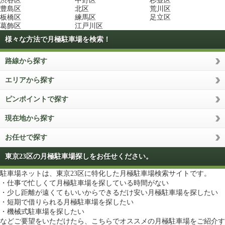
渋谷区
中野区
杉並区
豊島区
北区
荒川区
板橋区
練馬区
足立区
葛飾区
江戸川区
様々な方法で月極駐車場を検索！
路線から探す
エリアから探す
ピンポイントで探す
現在地から探す
お任せで探す
東京23区の月極駐車場探しをお任せください。
駐車場ネットは、東京23区に特化した月極駐車場検索サイトです。
・仕事で忙しくて月極駐車場を探している時間がない
・少し距離が遠くてもいいからできるだけ安い月極駐車場を探したい
・短期で借りられる月極駐車場を探したい
・機械式駐車場を探したい
などご要望をいただけたら、こちらでオススメの月極駐車場をご紹介す