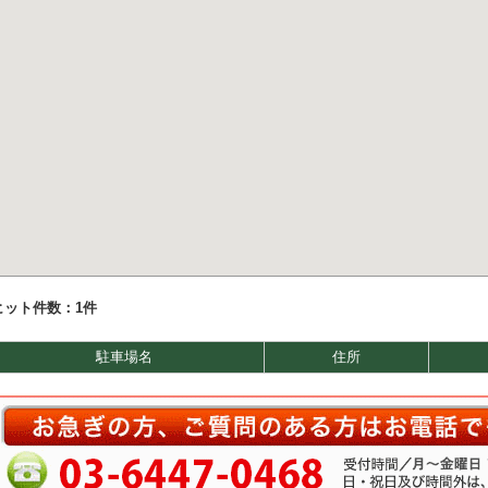
ヒット件数：
1件
駐車場名
住所