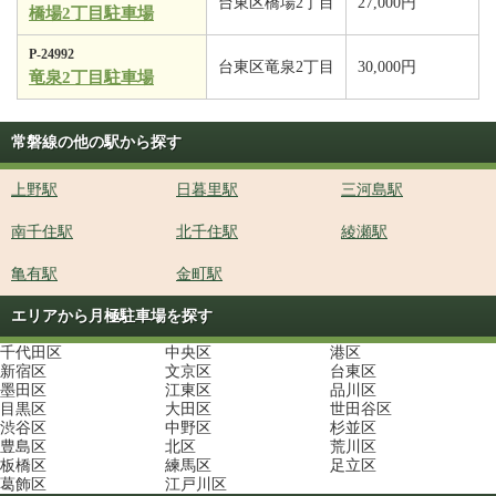
台東区橋場2丁目
27,000円
橋場2丁目駐車場
P-24992
台東区竜泉2丁目
30,000円
竜泉2丁目駐車場
常磐線の他の駅から探す
上野駅
日暮里駅
三河島駅
南千住駅
北千住駅
綾瀬駅
亀有駅
金町駅
エリアから月極駐車場を探す
千代田区
中央区
港区
新宿区
文京区
台東区
墨田区
江東区
品川区
目黒区
大田区
世田谷区
渋谷区
中野区
杉並区
豊島区
北区
荒川区
板橋区
練馬区
足立区
葛飾区
江戸川区