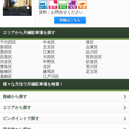
賃料：お問合せください
詳細はこちら
エリアから月極駐車場を探す
千代田区
中央区
港区
新宿区
文京区
台東区
墨田区
江東区
品川区
目黒区
大田区
世田谷区
渋谷区
中野区
杉並区
豊島区
北区
荒川区
板橋区
練馬区
足立区
葛飾区
江戸川区
様々な方法で月極駐車場を検索！
路線から探す
エリアから探す
ピンポイントで探す