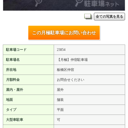
全ての写真を見る
この月極駐車場にお問い合わせ
駐車場コード
23854
駐車場名
【月極】仲宿駐車場
所在地
板橋区仲宿
月額料金
お問合せください
屋内・屋外
屋外
地面
舗装
タイプ
平面
大型車駐車
可