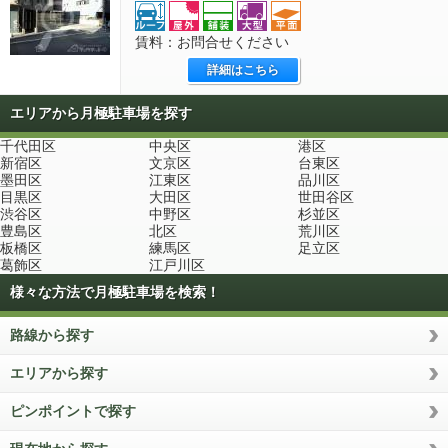
賃料：お問合せください
詳細はこちら
エリアから月極駐車場を探す
千代田区
中央区
港区
新宿区
文京区
台東区
墨田区
江東区
品川区
目黒区
大田区
世田谷区
渋谷区
中野区
杉並区
豊島区
北区
荒川区
板橋区
練馬区
足立区
葛飾区
江戸川区
様々な方法で月極駐車場を検索！
路線から探す
エリアから探す
ピンポイントで探す