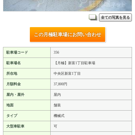
全ての写真を見る
この月極駐車場にお問い合わせ
駐車場コード
356
駐車場名
【月極】新富1丁目駐車場
所在地
中央区新富1丁目
月額料金
37,800円
屋内・屋外
屋内
地面
舗装
タイプ
機械式
大型車駐車
可