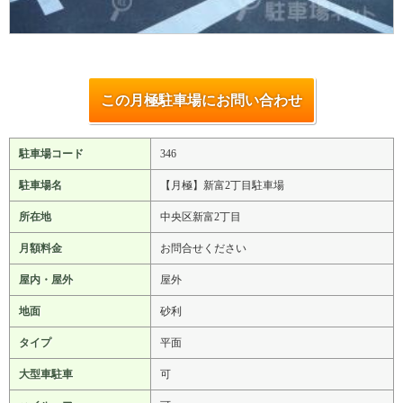
この月極駐車場にお問い合わせ
駐車場コード
346
駐車場名
【月極】新富2丁目駐車場
所在地
中央区新富2丁目
月額料金
お問合せください
屋内・屋外
屋外
地面
砂利
タイプ
平面
大型車駐車
可