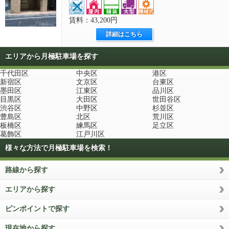
賃料：43,200円
詳細はこちら
エリアから月極駐車場を探す
千代田区
中央区
港区
新宿区
文京区
台東区
墨田区
江東区
品川区
目黒区
大田区
世田谷区
渋谷区
中野区
杉並区
豊島区
北区
荒川区
板橋区
練馬区
足立区
葛飾区
江戸川区
様々な方法で月極駐車場を検索！
路線から探す
エリアから探す
ピンポイントで探す
現在地から探す