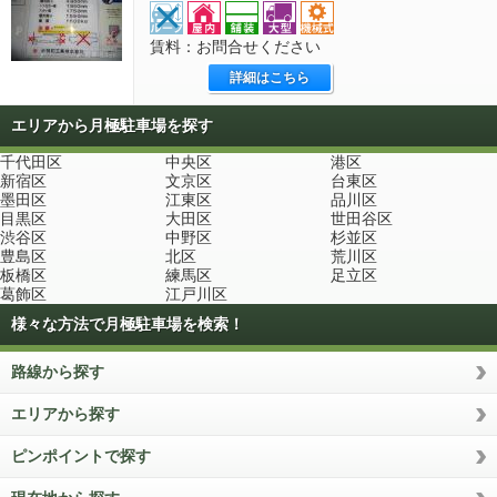
賃料：お問合せください
詳細はこちら
エリアから月極駐車場を探す
千代田区
中央区
港区
新宿区
文京区
台東区
墨田区
江東区
品川区
目黒区
大田区
世田谷区
渋谷区
中野区
杉並区
豊島区
北区
荒川区
板橋区
練馬区
足立区
葛飾区
江戸川区
様々な方法で月極駐車場を検索！
路線から探す
エリアから探す
ピンポイントで探す