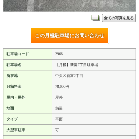
全ての写真を見る
この月極駐車場にお問い合わせ
駐車場コード
2966
駐車場名
【月極】新富2丁目駐車場
所在地
中央区新富2丁目
月額料金
70,000円
屋内・屋外
屋外
地面
舗装
タイプ
平面
大型車駐車
可