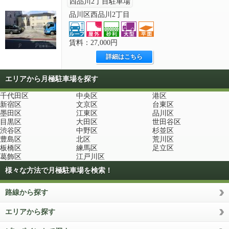
西品川2丁目駐車場
品川区西品川2丁目
賃料：27,000円
詳細はこちら
エリアから月極駐車場を探す
千代田区
中央区
港区
新宿区
文京区
台東区
墨田区
江東区
品川区
目黒区
大田区
世田谷区
渋谷区
中野区
杉並区
豊島区
北区
荒川区
板橋区
練馬区
足立区
葛飾区
江戸川区
様々な方法で月極駐車場を検索！
路線から探す
エリアから探す