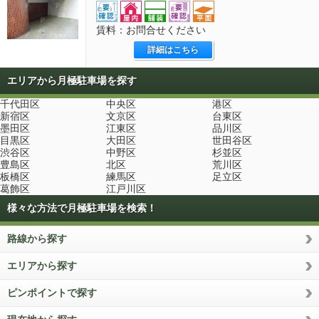
賃料：お問合せください
詳細はこちら
エリアから月極駐車場を探す
千代田区
中央区
港区
新宿区
文京区
台東区
墨田区
江東区
品川区
目黒区
大田区
世田谷区
渋谷区
中野区
杉並区
豊島区
北区
荒川区
板橋区
練馬区
足立区
葛飾区
江戸川区
様々な方法で月極駐車場を検索！
路線から探す
エリアから探す
ピンポイントで探す