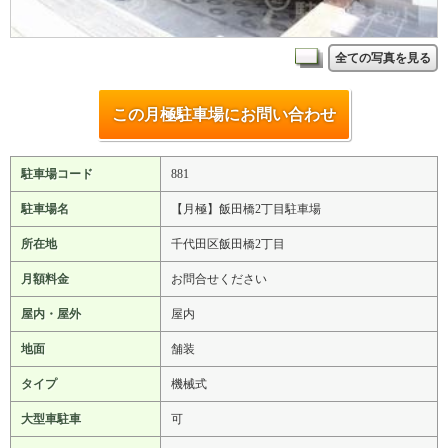
全ての写真を見る
この月極駐車場にお問い合わせ
駐車場コード
881
駐車場名
【月極】飯田橋2丁目駐車場
所在地
千代田区飯田橋2丁目
月額料金
お問合せください
屋内・屋外
屋内
地面
舗装
タイプ
機械式
大型車駐車
可